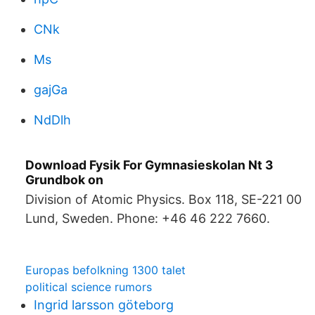
CNk
Ms
gajGa
NdDlh
Download Fysik For Gymnasieskolan Nt 3
Grundbok on
Division of Atomic Physics. Box 118, SE-221 00
Lund, Sweden. Phone: +46 46 222 7660.
Europas befolkning 1300 talet
political science rumors
Ingrid larsson göteborg