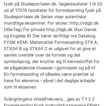
fysik på Studieportalen.dk. Søgeresultater 1 til 20
ud af 17576 resultater for formelsamling fysik på
Studieportalen.dk Serien viser autentiske
mundtlige eksaminer. For skoler: http://vdgb.dk
(Alle fag) For private http://dgb.dk (Kun Dansk
og Engelsk B) Der hører skriftligt ma Databog
FYSIK KEMI. Matematisk Formelsamling STX A,
STX/hf B og STX/hf C er udgivet for at give et
samlet overblik over de formler og det
symbolsprog, der knytter sig til kernestoffet for
de pågældende niveauer i gymnasiet og på hf.
En formelsamling vil således være praktisk at
have for eleverne - såvel i det daglige arbejde
som til eksamen.
Svängningens vinkelfrekvens, , ges av T f 2 2
Formelsamling Fysik Indholdsfortegnelse Effekt..