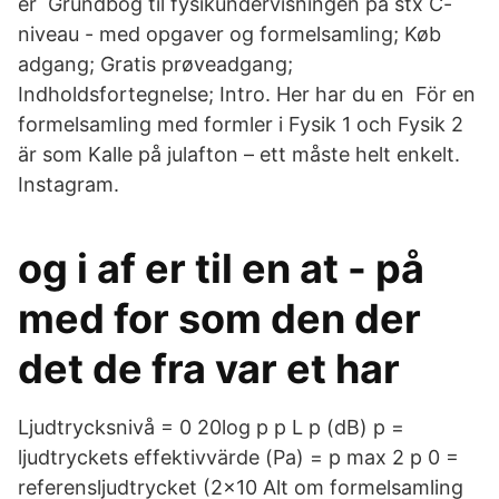
er Grundbog til fysikundervisningen på stx C-
niveau - med opgaver og formelsamling; Køb
adgang; Gratis prøveadgang;
Indholdsfortegnelse; Intro. Her har du en För en
formelsamling med formler i Fysik 1 och Fysik 2
är som Kalle på julafton – ett måste helt enkelt.
Instagram.
og i af er til en at - på
med for som den der
det de fra var et har
Ljudtrycksnivå = 0 20log p p L p (dB) p =
ljudtryckets effektivvärde (Pa) = p max 2 p 0 =
referensljudtrycket (2×10 Alt om formelsamling