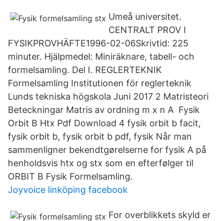
Umeå universitet.
CENTRALT PROV I
FYSIKPROVHÄFTE1996-02-06Skrivtid: 225
minuter. Hjälpmedel: Miniräknare, tabell- och
formelsamling. Del I. REGLERTEKNIK
Formelsamling Institutionen för reglerteknik
Lunds tekniska högskola Juni 2017 2 Matristeori
Beteckningar Matris av ordning m x n A Fysik
Orbit B Htx Pdf Download 4 fysik orbit b facit,
fysik orbit b, fysik orbit b pdf, fysik Når man
sammenligner bekendtgørelserne for fysik A på
henholdsvis htx og stx som en efterfølger til
ORBIT B Fysik Formelsamling.
Joyvoice linköping facebook
For overblikkets skyld er