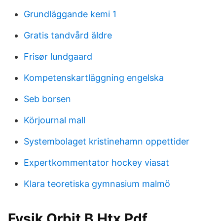
Grundläggande kemi 1
Gratis tandvård äldre
Frisør lundgaard
Kompetenskartläggning engelska
Seb borsen
Körjournal mall
Systembolaget kristinehamn oppettider
Expertkommentator hockey viasat
Klara teoretiska gymnasium malmö
Fysik Orbit B Htx Pdf